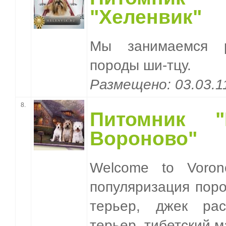
"Хеленвик"
Мы занимаемся р
породы ши-тцу.
Размещено: 03.03.
8.
Питомник 
Вороново"
Welcome to Voron
популяризация поро
терьер, джек рас
терьер, тибетский 