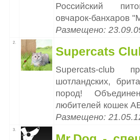
Российский пито
овчарок-банхаров "
Размещено: 23.09
2.
Supercats Сlu
Supercats-club п
шотландских, брита
пород! Объедине
любителей кошек AB
Размещено: 21.05.
3.
Mr.Dog - спе