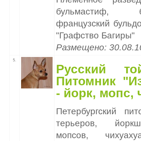
бульмастиф, 
французский бульдо
"Графство Багиры"
Размещено: 30.08.
5.
Русский т
Питомник "И
- йорк, мопс,
Петербургский пит
терьеров, йоркш
мопсов, чихуа